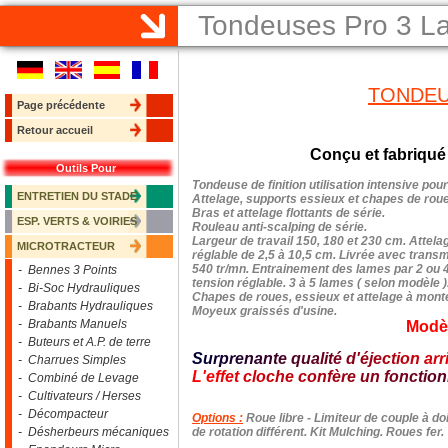
Tondeuses Pro 3 
TONDEU
Page précédente
Retour accueil
Conçu et fabriqué
Outils Pour
Tondeuse de finition utilisation intensive pou
ENTRETIEN DU STADE
Attelage, supports essieux et chapes de rou
Bras et attelage flottants de série.
ESP. VERTS & VOIRIES
Rouleau anti-scalping de série.
Largeur de travail 150, 180 et 230 cm. Attela
MICROTRACTEUR
réglable de 2,5 à 10,5 cm. Livrée avec transm
540 tr/mn. Entrainement des lames par 2 ou 4
- Bennes 3 Points
tension réglable. 3 à 5 lames ( selon modèle
- Bi-Soc Hydrauliques
Chapes de roues, essieux et attelage à monte
- Brabants Hydrauliques
Moyeux graissés d'usine.
- Brabants Manuels
Modè
- Buteurs et A.P. de terre
S
u
r
p
r
e
n
a
n
t
e
q
u
a
l
i
t
é
d
'
é
j
e
c
t
i
o
n
a
r
r
- Charrues Simples
L
'
e
f
f
e
t
c
l
o
c
h
e
c
o
n
f
è
r
e
u
n
f
o
n
c
t
i
o
n
- Combiné de Levage
- Cultivateurs / Herses
- Décompacteur
Options :
Roue libre - Limiteur de couple à doi
- Désherbeurs mécaniques
de rotation différent. Kit Mulching. Roues fer.