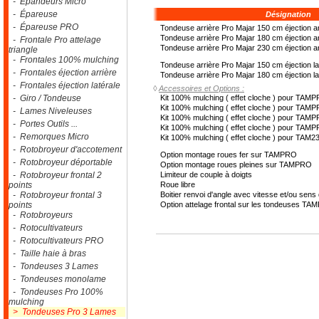
- Epandeurs Micro
- Épareuse
Désignation
- Épareuse PRO
Tondeuse arrière Pro Majar 150 cm éjection ar
Tondeuse arrière Pro Majar 180 cm éjection ar
- Frontale Pro attelage
Tondeuse arrière Pro Majar 230 cm éjection ar
triangle
- Frontales 100% mulching
Tondeuse arrière Pro Majar 150 cm éjection la
- Frontales éjection arrière
Tondeuse arrière Pro Majar 180 cm éjection la
- Frontales éjection latérale
◊
Accessoires et Options :
- Giro / Tondeuse
Kit 100% mulching ( effet cloche ) pour TA
Kit 100% mulching ( effet cloche ) pour TA
- Lames Niveleuses
Kit 100% mulching ( effet cloche ) pour TA
- Portes Outils ...
Kit 100% mulching ( effet cloche ) pour TA
- Remorques Micro
Kit 100% mulching ( effet cloche ) pour TAM
- Rotobroyeur d'accotement
Option montage roues fer sur TAMPRO
- Rotobroyeur déportable
Option montage roues pleines sur TAMPRO
- Rotobroyeur frontal 2
Limiteur de couple à doigts
points
Roue libre
- Rotobroyeur frontal 3
Boitier renvoi d'angle avec vitesse et/ou sens d
points
Option attelage frontal sur les tondeuses T
- Rotobroyeurs
- Rotocultivateurs
- Rotocultivateurs PRO
- Taille haie à bras
- Tondeuses 3 Lames
- Tondeuses monolame
- Tondeuses Pro 100%
mulching
> Tondeuses Pro 3 Lames