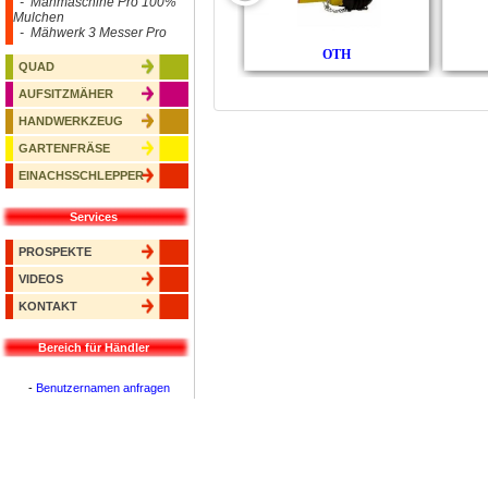
- Mähmaschine Pro 100%
Mulchen
- Mähwerk 3 Messer Pro
OTH
QUAD
AUFSITZMÄHER
HANDWERKZEUG
GARTENFRÄSE
EINACHSSCHLEPPER
Services
PROSPEKTE
VIDEOS
KONTAKT
Bereich für Händler
-
Benutzernamen anfragen