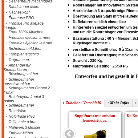
- Désherbeurs mécaniques
Rotorenlager mit innovativem System
- Sandstreuer Mikro
Antrieb durch 3 trapezförmige Rieme
- Hächselkopf
Übertragung aus Stahl mit freilaufe
- Épareuse PRO
Deflektoren seitlich einstellbar
- Frontale Pro attelage
Hinterreifen speziel entworfen um S
triangle
- Front 100% Mulchen
und um die Rotorenlager vor Graswic
- Frontales éjection arrière
Basisausstattung : 40 Y - Messer, Sch
- Frontales éjection latérale
Kugellager montiert )
- Sichelmäher/Mäher
verstellbare Schnitthöhe: 0 à 11cm 
- Frontplanierschild
Geliefert mit Übertragung mit Scher
- Tragrahmen
Gewicht : 230 Kg.
- Anhänger für
empfohlene Leistung :
25/50 PS
Kleintraktoren
- Böschungsmäher
Entworfen und hergestellt in
- Schlegelmäher
ausschwenkbar
- Schlegelmäher Frontal 2
Punkt
- Rotobroyeur frontal 3
points
Zubehör / Verschleiß
Mehr Infos
- Schlegelmäher
- Rotorfräse
Supplément transmission
Kit Ku
- Rotorfräse PRO
homocinétique.
- Taille haie à bras
- Mähwerk 3 Messer
- Einblatt-Mäher