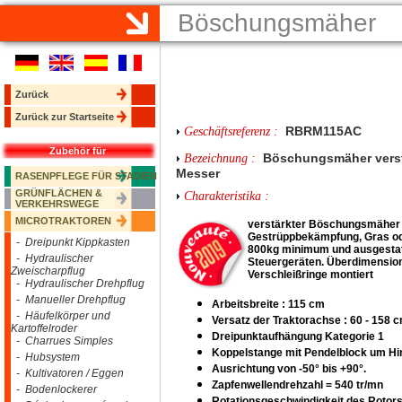
Böschungsmäher
Zurück
Zurück zur Startseite
RBRM115AC
Geschäftsreferenz :
Zubehör für
Böschungsmäher verstä
Bezeichnung :
Messer
RASENPFLEGE FÜR STADIEN
GRÜNFLÄCHEN &
Charakteristika :
VERKEHRSWEGE
MICROTRAKTOREN
verstärkter Böschungsmähe
Gestrüppbekämpfung, Gras ode
- Dreipunkt Kippkasten
800kg minimum und ausgestatt
- Hydraulischer
Steuergeräten. Überdimensio
Zweischarpflug
Verschleißringe montiert
- Hydraulischer Drehpflug
- Manueller Drehpflug
Arbeitsbreite
:
115 cm
- Häufelkörper und
Versatz der Traktorachse : 60 - 158 
Kartoffelroder
Dreipunktaufhängung Kategorie 1
- Charrues Simples
Koppelstange mit Pendelblock um Hi
- Hubsystem
Ausrichtung von -50° bis +90°.
- Kultivatoren / Eggen
Zapfenwellendrehzahl = 540 tr/mn
- Bodenlockerer
Rotationsgeschwindigkeit des Rotors