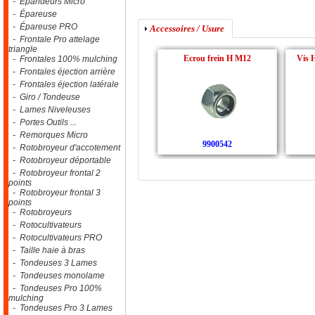
- Epandeurs Micro
- Épareuse
- Épareuse PRO
Accessoires / Usure
- Frontale Pro attelage
triangle
Ecrou frein H M12
Vis H
- Frontales 100% mulching
- Frontales éjection arrière
- Frontales éjection latérale
- Giro / Tondeuse
- Lames Niveleuses
- Portes Outils ...
- Remorques Micro
9900542
- Rotobroyeur d'accotement
- Rotobroyeur déportable
- Rotobroyeur frontal 2
points
- Rotobroyeur frontal 3
points
- Rotobroyeurs
- Rotocultivateurs
- Rotocultivateurs PRO
- Taille haie à bras
- Tondeuses 3 Lames
- Tondeuses monolame
- Tondeuses Pro 100%
mulching
- Tondeuses Pro 3 Lames