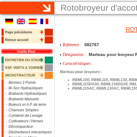
Rotobroyeur d'acc
RO
Page précédente
Retour accueil
082767
Référence :
Outils Pour
Marteau pour broyeur
Désignation :
ENTRETIEN DU STADE
Caractéristiques :
ESP. VERTS & VOIRIES
Marteau pour broyeurs :
MICROTRACTEUR
RBML100, RBML115, RBML130, RBM
- Bennes 3 Points
RBML115DG30, RBML130DG30, RB
- Bi-Soc Hydrauliques
RBML115AC, RBML130AC, RBML15
- Brabants Hydrauliques
- Brabants Manuels
- Buteurs et A.P. de terre
- Charrues Simples
- Combiné de Levage
- Cultivateurs / Herses
- Décompacteur
- Désherbeurs mécaniques