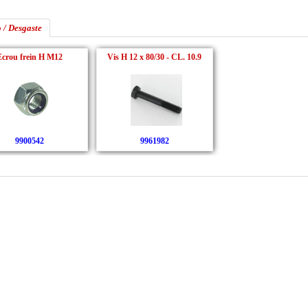
 / Desgaste
Ecrou frein H M12
Vis H 12 x 80/30 - CL. 10.9
9900542
9961982