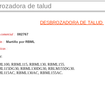
rozadora de talud
DESBROZADORA DE TALUD
082767
 comercial :
Martillo por RBML
ón :
icas :
r:
L100, RBML115, RBML130, RBML155.
L115DG30, RBML130DG30, RBLM155DG30.
L115AC, RBML130AC, RBML155AC.