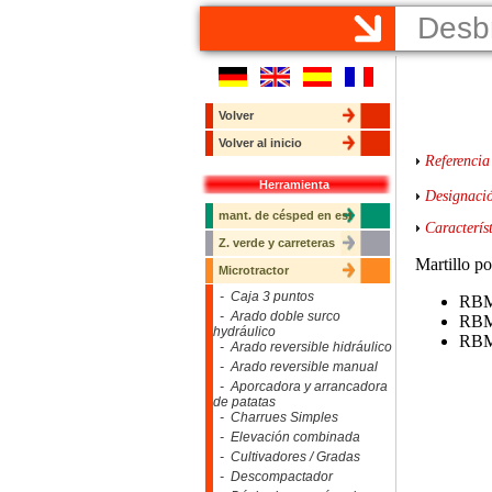
Desb
Volver
Volver al inicio
Referencia
Herramienta
Designaci
mant. de césped en est
Característ
Z. verde y carreteras
Martillo po
Microtractor
- Caja 3 puntos
RBM
- Arado doble surco
RBM
hydráulico
RBM
- Arado reversible hidráulico
- Arado reversible manual
- Aporcadora y arrancadora
de patatas
- Charrues Simples
- Elevación combinada
- Cultivadores / Gradas
- Descompactador