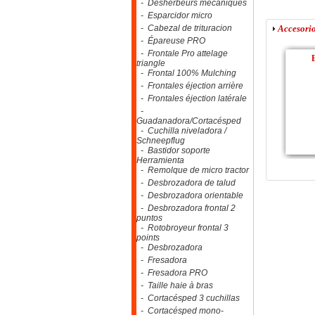
- Désherbeurs mécaniques
- Esparcidor micro
- Cabezal de trituracion
Accesorio
- Épareuse PRO
- Frontale Pro attelage
triangle
- Frontal 100% Mulching
- Frontales éjection arrière
- Frontales éjection latérale
-
Guadanadora/Cortacésped
- Cuchilla niveladora /
Schneepflug
- Bastidor soporte
Herramienta
- Remolque de micro tractor
- Desbrozadora de talud
- Desbrozadora orientable
- Desbrozadora frontal 2
puntos
- Rotobroyeur frontal 3
points
- Desbrozadora
- Fresadora
- Fresadora PRO
- Taille haie à bras
- Cortacésped 3 cuchillas
- Cortacésped mono-