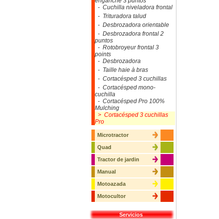
enganche 3 puntos
- Cuchilla niveladora frontal
- Trituradora talud
- Desbrozadora orientable
- Desbrozadora frontal 2
puntos
- Rotobroyeur frontal 3
points
- Desbrozadora
- Taille haie à bras
- Cortacésped 3 cuchillas
- Cortacésped mono-
cuchilla
- Cortacésped Pro 100%
Mulching
> Cortacésped 3 cuchillas
Pro
Microtractor
Quad
Tractor de jardin
Manual
Motoazada
Motocultor
Servicios