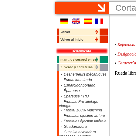
Corta
Volver
Volver al inicio
Referencia
Herramienta
Designaci
mant. de césped en est
Característ
Z. verde y carreteras
Rueda libre
- Désherbeurs mécaniques
- Esparcidor tirado
- Esparcidor portado
- Épareuse
- Épareuse PRO
- Frontale Pro attelage
triangle
- Frontal 100% Mulching
- Frontales éjection arrière
- Frontales éjection latérale
- Guadanadora
- Cuchilla niveladora