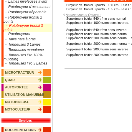
- Lames niveleuses avant
Broyeur att. frontal 3 points - 130 cm - Puiss :
- Rotobroyeur d'accotement
Broyeur att. frontal 3 points - 155 cm - Puiss :
- Rotobroyeur déportable
◊
Accessoires et Options :
- Rotobroyeur frontal 2
Supplément boitier 540 tr/mn sens normal.
points
Supplément boitier 1000 tr/mn sens inverse.
> Rotobroyeur frontal 3
points
Supplément boitier 540 tr/mn sens inverse.
- Rotobroyeurs
Supplément boitier 1000 tr/mn sens normal.
Supplément boitier 2000 tr/mn sens normal + 
- Taille haie à bras
Supplément boitier 2000 tr/mn sens normal + 
- Tondeuses 3 Lames
Supplément boitier 2000 tr/mn sens inverse
- Tondeuses monolame
- Tondeuses Pro 100%
Supplément boitier 2000 tr/mn sens inverse +
mulching
- Tondeuses Pro 3 Lames
MICROTRACTEUR
QUAD
AUTOPORTEE
UTILISATION MANUELLE
MOTOBINEUSE
MOTOCULTEUR
Services
DOCUMENTATIONS