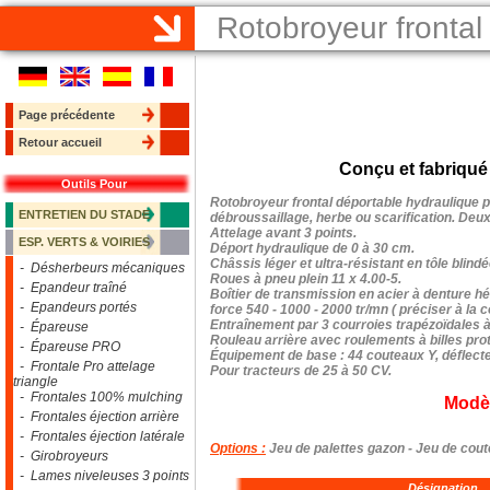
Rotobroyeur frontal
Page précédente
Retour accueil
Conçu et fabriqué
Outils Pour
Rotobroyeur frontal déportable hydraulique p
ENTRETIEN DU STADE
débroussaillage, herbe ou scarification. Deux
Attelage avant 3 points.
ESP. VERTS & VOIRIES
Déport hydraulique de 0 à 30 cm.
Châssis léger et ultra-résistant en tôle blin
- Désherbeurs mécaniques
Roues à pneu plein 11 x 4.00-5.
- Epandeur traîné
Boîtier de transmission en acier à denture hé
- Epandeurs portés
force 540 - 1000 - 2000 tr/mn (
préciser à la c
Entraînement par 3 courroies trapézoïdales à
- Épareuse
Rouleau arrière avec roulements à billes pro
- Épareuse PRO
Équipement de base : 44 couteaux Y, déflecte
- Frontale Pro attelage
Pour tracteurs de 25 à 50 CV.
triangle
- Frontales 100% mulching
Modè
- Frontales éjection arrière
- Frontales éjection latérale
Options :
Jeu de palettes gazon - Jeu de coute
- Girobroyeurs
- Lames niveleuses 3 points
Désignation