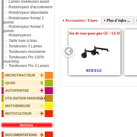
- Lames niveleuses avant
- Rotobroyeur d'accotement
- Rotobroyeur déportable
- Rotobroyeur frontal 2
Accessoires / Usure
Plus d'infos ...
points
- Rotobroyeur frontal 3
points
Jeu de roue pour giro GC / GCD
- Rotobroyeurs
- Taille haie à bras
- Tondeuses 3 Lames
- Tondeuses monolame
- Tondeuses Pro 100%
mulching
- Tondeuses Pro 3 Lames
ROUEGC
MICROTRACTEUR
QUAD
AUTOPORTEE
UTILISATION MANUELLE
MOTOBINEUSE
MOTOCULTEUR
Services
DOCUMENTATIONS