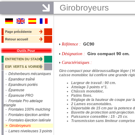
Girobroyeurs
Page précédente
Retour accueil
GC90
Référence :
Outils Pour
Giro compact 90 cm.
Désignation :
ENTRETIEN DU STADE
Caractéristiques :
ESP. VERTS & VOIRIES
Giro compact pour débroussaillage léger ( He
- Désherbeurs mécaniques
caisse monobloc lui confère une grande rigi
- Epandeur traîné
Largeur de travail : 90 cm.
- Epandeurs portés
Attelage 3 points n°1.
- Épareuse
Châssis monobloc.
- Épareuse PRO
Patins fixes.
Réglage de la hauteur de coupe par la
- Frontale Pro attelage
2 Lames escamotables.
triangle
Déportable de 15 cm par la potence d'a
- Frontales 100% mulching
Bavette de protection anti-projection 
- Frontales éjection arrière
Puissance conseillée : 15 - 25 cv.
- Frontales éjection latérale
Transmission sans limiteur comprise
> Girobroyeurs
- Lames niveleuses 3 points